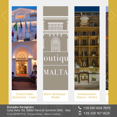
Grand Hotel
Blanc Boutique -
Ambasciatori
Hotel S
Quisisana - Capri
Malta
Palace - Roma
- L
Donadio Designers
+39 081 808 7879
Corso Italia 163
,
80063
Piano di Sorrento
(NA)
-
Italy
+39 339 167 1429
P.iva:
03759171212
Privacy Policy
About Cookies