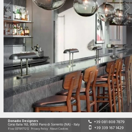
Donadio Designers
+39 081 808 7879
Corso Italia 163
,
80063
Piano di Sorrento
(NA)
-
Italy
+39 339 167 1429
P.iva:
03759171212
Privacy Policy
About Cookies