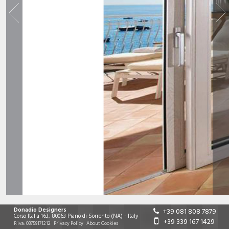
Donadio Designers
+39 081 808 7879
Corso Italia 163
,
80063
Piano di Sorrento
(NA)
-
Italy
+39 339 167 1429
P.iva:
03759171212
Privacy Policy
About Cookies