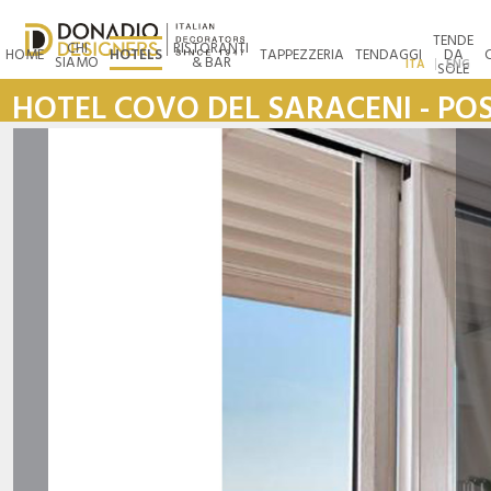
TENDE
CHI
RISTORANTI
HOME
HOTELS
TAPPEZZERIA
TENDAGGI
DA
SIAMO
& BAR
ITA
ENG
SOLE
HOTEL COVO DEL SARACENI - PO