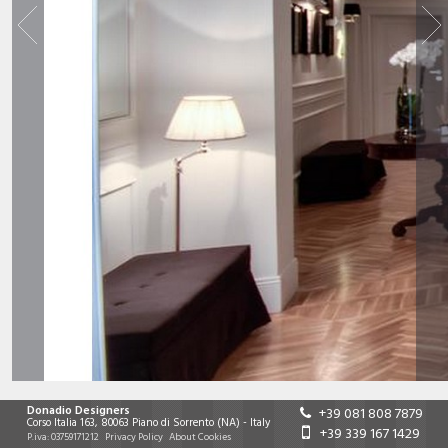
Donadio Designers
+39 081 808 7879
Corso Italia 163
,
80063
Piano di Sorrento
(NA)
-
Italy
+39 339 167 1429
P.iva:
03759171212
Privacy Policy
About Cookies