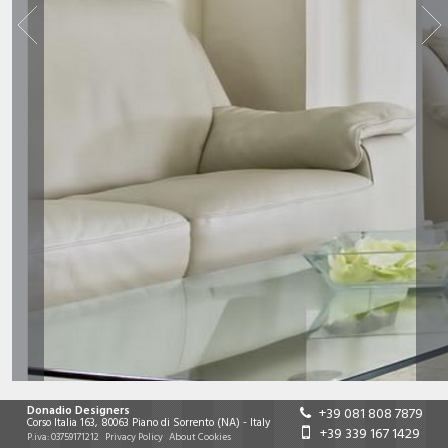
Donadio Designers
+39 081 808 7879
Corso Italia 163
,
80063
Piano di Sorrento
(NA)
-
Italy
+39 339 167 1429
P.iva:
03759171212
Privacy Policy
About Cookies