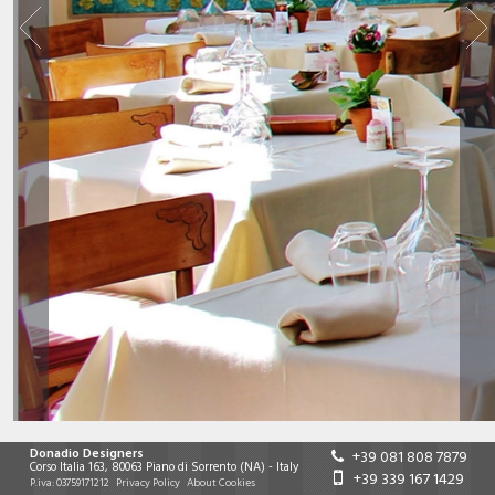
Donadio Designers
+39 081 808 7879
Corso Italia 163
,
80063
Piano di Sorrento
(NA)
-
Italy
+39 339 167 1429
P.iva:
03759171212
Privacy Policy
About Cookies